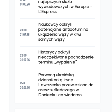
najlepszych służb
01.08.26
wywiadowczych w Europie –
L'Express
Naukowcy odkryli
23:00
potencjalne antidotum na
31.07.26
ukąszenia węży w krwi
samych węży
Historycy odkryli
22:00
nieoczekiwane pochodzenie
30.07.26
terminu „wypalenie”
Porwaną ukraińską
dziennikarkę Irynę
15:35
Lewczenko przewieziono do
30.07.26
aresztu śledczego w
Doniecku: co wiadomo