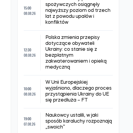
spożywczych osiągnęły
15:00
najwyższy poziom od trzech
08.08.26
lat z powodu upałów i
konfliktów
Polska zmienia przepisy
dotyczące obywateli
12:30
Ukrainy: co stanie się z
08.08.26
bezpłatnym
zakwaterowaniem i opieką
medyczną
W Unii Europejskiej
10:00
wyjaśniono, dlaczego proces
08.08.26
przystąpienia Ukrainy do UE
się przedłuża – FT
Naukowcy ustalili, w jaki
19:00
sposób karaluchy rozpoznają
07.08.26
„swoich”