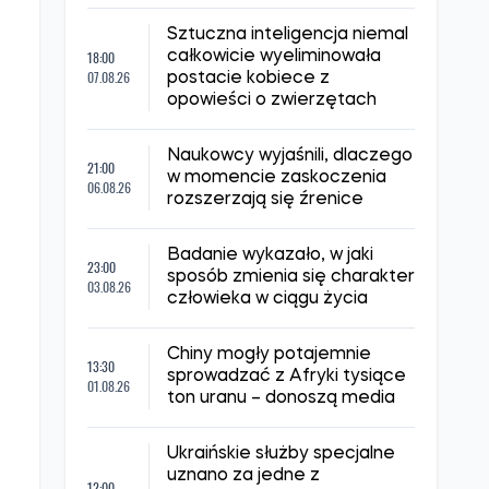
Sztuczna inteligencja niemal
18:00
całkowicie wyeliminowała
07.08.26
postacie kobiece z
opowieści o zwierzętach
Naukowcy wyjaśnili, dlaczego
21:00
w momencie zaskoczenia
06.08.26
rozszerzają się źrenice
Badanie wykazało, w jaki
23:00
sposób zmienia się charakter
03.08.26
człowieka w ciągu życia
Chiny mogły potajemnie
13:30
sprowadzać z Afryki tysiące
01.08.26
ton uranu – donoszą media
Ukraińskie służby specjalne
uznano za jedne z
12:00