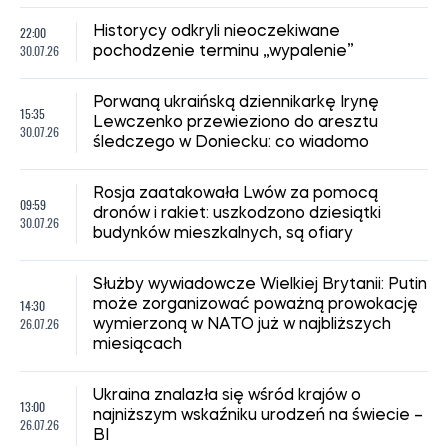
22:00
Historycy odkryli nieoczekiwane
30.07.26
pochodzenie terminu „wypalenie”
Porwaną ukraińską dziennikarkę Irynę
15:35
Lewczenko przewieziono do aresztu
30.07.26
śledczego w Doniecku: co wiadomo
Rosja zaatakowała Lwów za pomocą
09:59
dronów i rakiet: uszkodzono dziesiątki
30.07.26
budynków mieszkalnych, są ofiary
Służby wywiadowcze Wielkiej Brytanii: Putin
14:30
może zorganizować poważną prowokację
26.07.26
wymierzoną w NATO już w najbliższych
miesiącach
Ukraina znalazła się wśród krajów o
13:00
najniższym wskaźniku urodzeń na świecie –
26.07.26
BI