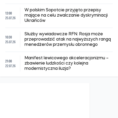
W polskim Sopotcie przyjęto przepisy
12:00
mające na celu zwalczanie dyskryminacji
25.07.26
Ukraińców
Służby wywiadowcze RFN: Rosja może
10:30
przeprowadzić atak na najwyższych rangą
25.07.26
menedżerów przemysłu obronnego
Manifest lewicowego akceleracjonizmu –
21:00
zbawienie ludzkości czy kolejna
22.07.26
modernistyczna iluzja?