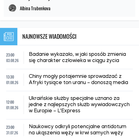
Albina Trubenkova
NAJNOWSZE WIADOMOŚCI
23:00
Badanie wykazało, w jaki sposób zmienia
03.08.26
się charakter człowieka w ciągu życia
13:30
Chiny mogły potajemnie sprowadzać z
01.08.26
Afryki tysiące ton uranu – donoszą media
Ukraińskie służby specjalne uznano za
12:00
jedne z najlepszych służb wywiadowczych
01.08.26
w Europie – L'Express
23:00
Naukowcy odkryli potencjalne antidotum
31.07.26
na ukąszenia węży w krwi samych węży