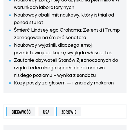
Naukowcy zbliżyli się do uzyskania plemników w
warunkach laboratoryjnych
Naukowcy obalili mit naukowy, który istniał od
ponad stu lat
Śmierć Lindsey’ego Grahama: Zełenski i Trump
zareagowali na śmierć senatora
Naukowcy wyjaśnili, dlaczego emoji
przedstawiające kupkę wygląda właśnie tak
Zaufanie obywateli Stanów Zjednoczonych do
rządu federalnego spadło do rekordowo
niskiego poziomu – wynika z sondażu
Kozy poszły za głosem — i znalazły makaron
CIEKAWOŚĆ
USA
ZDROWIE