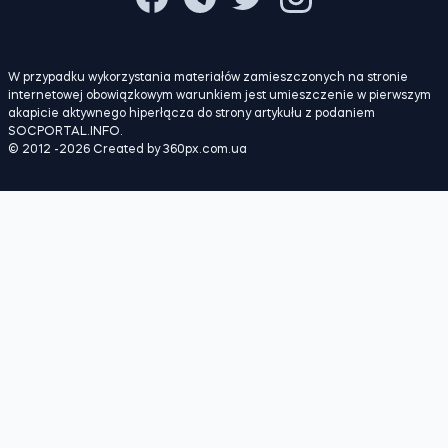
W przypadku wykorzystania materiałów zamieszczonych na stronie
internetowej obowiązkowym warunkiem jest umieszczenie w pierwszym
akapicie aktywnego hiperłącza do strony artykułu z podaniem
SOCPORTAL.INFO.
© 2012 -2026 Created by 360px.com.ua